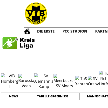
DIE ERSTE
PCC STADION
PARTN
Kreisliga A
2
#
17
31
PLATZ
SPIELER
NEWS
TABELLE-ERGEBNISSE
MANNSCHAFT