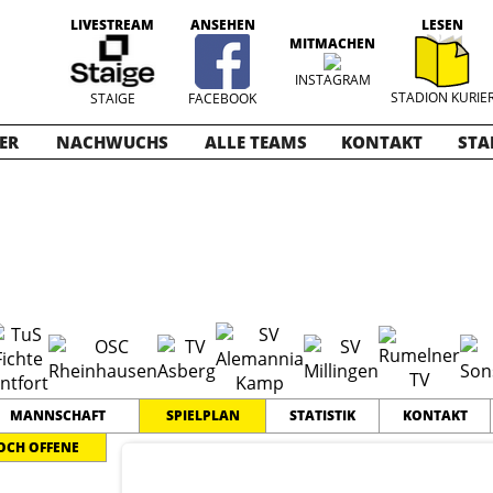
LIVESTREAM
ANSEHEN
LESEN
MITMACHEN
INSTAGRAM
STADION KURIE
STAIGE
FACEBOOK
ER
NACHWUCHS
ALLE TEAMS
KONTAKT
STA
ioren
2014-2015
MANNSCHAFT
SPIELPLAN
STATISTIK
KONTAKT
OCH OFFENE