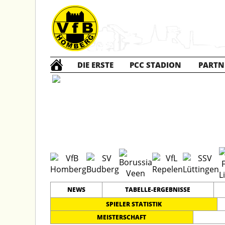
DIE ERSTE
PCC STADION
PARTN
E1 Jun
#
11
9
KREISKLASSE 1
PLATZ
SPIELER
NEWS
TABELLE-ERGEBNISSE
SPIELER STATISTIK
MEISTERSCHAFT