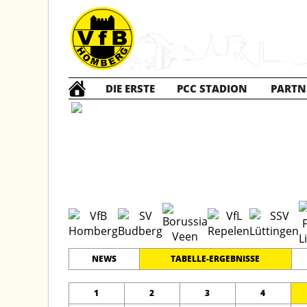
DIE ERSTE
PCC STADION
PARTN
E1 Jun
#
11
9
KREISKLASSE 1
PLATZ
SPIELER
NEWS
TABELLE-ERGEBNISSE
1
2
3
4