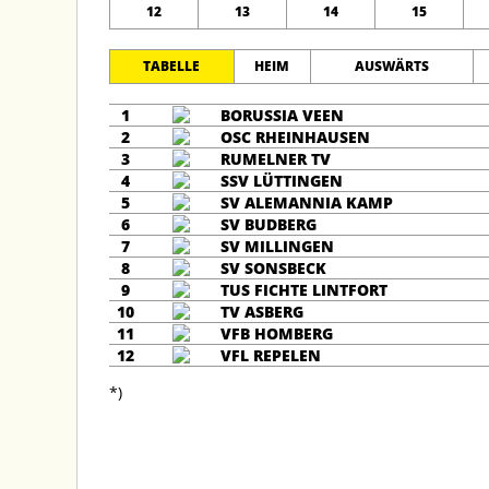
12
13
14
15
TABELLE
HEIM
AUSWÄRTS
1
BORUSSIA VEEN
2
OSC RHEINHAUSEN
3
RUMELNER TV
4
SSV LÜTTINGEN
5
SV ALEMANNIA KAMP
6
SV BUDBERG
7
SV MILLINGEN
8
SV SONSBECK
9
TUS FICHTE LINTFORT
10
TV ASBERG
11
VFB HOMBERG
12
VFL REPELEN
*)