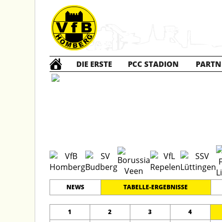
DIE ERSTE
PCC STADION
PARTN
E1 Jun
#
11
9
KREISKLASSE 1
PLATZ
SPIELER
NEWS
TABELLE-ERGEBNISSE
1
2
3
4