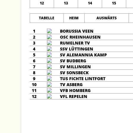
12
13
14
15
TABELLE
HEIM
AUSWÄRTS
1
BORUSSIA VEEN
2
OSC RHEINHAUSEN
3
RUMELNER TV
4
SSV LÜTTINGEN
5
SV ALEMANNIA KAMP
6
SV BUDBERG
7
SV MILLINGEN
8
SV SONSBECK
9
TUS FICHTE LINTFORT
10
TV ASBERG
11
VFB HOMBERG
12
VFL REPELEN