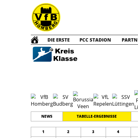
DIE ERSTE
PCC STADION
PARTN
E1 Ju
#
11
9
KREISKLASSE 1
PLATZ
SPIELER
NEWS
TABELLE-ERGEBNISSE
1
2
3
4