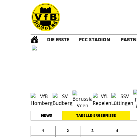
DIE ERSTE
PCC STADION
PARTN
E1 Jun
#
11
9
KREISKLASSE 1
PLATZ
SPIELER
NEWS
TABELLE-ERGEBNISSE
1
2
3
4