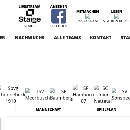
LIVESTREAM
ANSEHEN
MITMACHEN
LESEN
INSTAGRAM
STADION KURIE
STAIGE
FACEBOOK
ER
NACHWUCHS
ALLE TEAMS
KONTAKT
STA
23-2024
MANNSCHAFT
SPIELPLAN