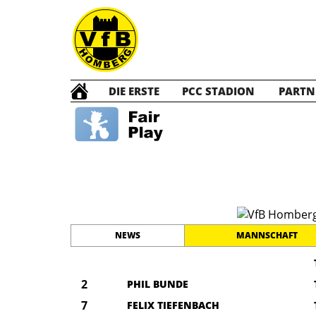
DIE ERSTE
PCC STADION
PARTN
F2 Ju
#
1
13
PLATZ
SPIELER
NEWS
MANNSCHAFT
2
PHIL BUNDE
7
FELIX TIEFENBACH