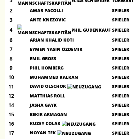
5
ELIAS SCHNEIDER
TORWART
2
AMAR PACOLLI
SPIELER
3
ANTE KNEZOVIC
SPIELER
4
PHIL GUDENKAUF
SPIELER
6
ARIAN KHALID KOTI
SPIELER
7
EYMEN YASIN ÖZDEMIR
SPIELER
8
EMIL GROSS
SPIELER
9
PHIL HOMBERG
SPIELER
10
MUHAMMED KALKAN
SPIELER
11
DAVID OLSCHOK
SPIELER
12
MATTHIAS ROLL
SPIELER
14
JASHA GAYK
SPIELER
15
BEKIR ARMAGAN
SPIELER
16
KUZEY COLAK
SPIELER
17
NOYAN TEK
SPIELER