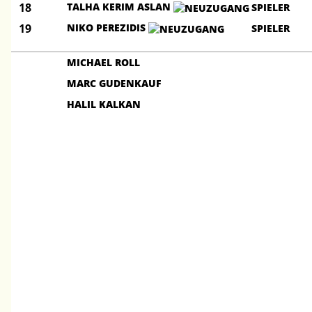
18
TALHA KERIM ASLAN
SPIELER
19
NIKO PEREZIDIS
SPIELER
MICHAEL ROLL
MARC GUDENKAUF
HALIL KALKAN