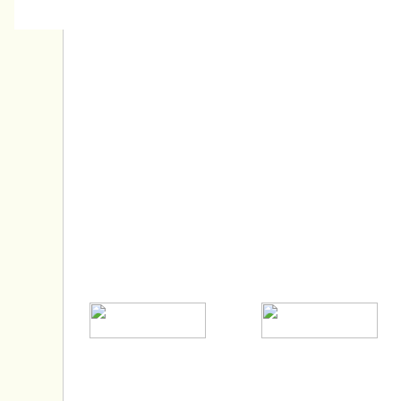
STARTSEITE
PCC STADION
PARTNER
GASTRO
IMPRESSUM
DATENSCHUTZ