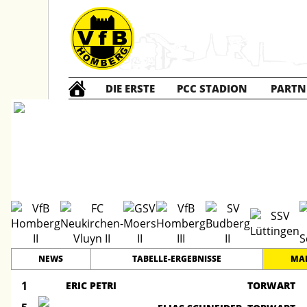
DIE ERSTE
PCC STADION
PARTN
D2 Juniore
#
2
19
KREISKLASSE 1
PLATZ
SPIELER
NEWS
TABELLE-ERGEBNISSE
MA
1
ERIC PETRI
TORWART