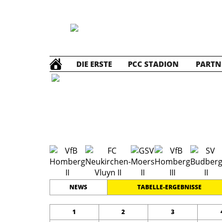
DIE ERSTE
PCC STADION
PARTN
D2 Jun
#
2
19
KREISKLASSE 1
PLATZ
SPIELER
NEWS
TABELLE-ERGEBNISSE
1
2
3