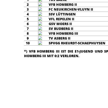
2
VFB HOMBERG II
3
FC NEUKIRCHEN-VLUYN II
4
SSV LÜTTINGEN
5
VFL REPELEN II
6
GSV MOERS II
7
SV BUDBERG II
8
VFB HOMBERG III
9
TV ASBERG II
10
SPVGG RHEURDT-SCHAEPHUYSEN
*) VFB HOMBERG III IST DIE E1-JUGEND UND 
HOMBERG III MIT 0:2 VERLOREN.