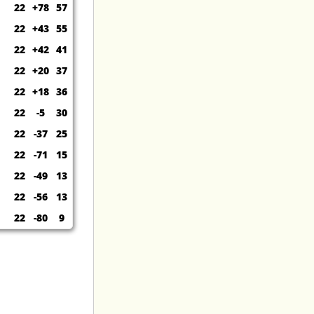
22
+78
57
22
+43
55
22
+42
41
22
+20
37
22
+18
36
22
-5
30
22
-37
25
22
-71
15
22
-49
13
22
-56
13
22
-80
9