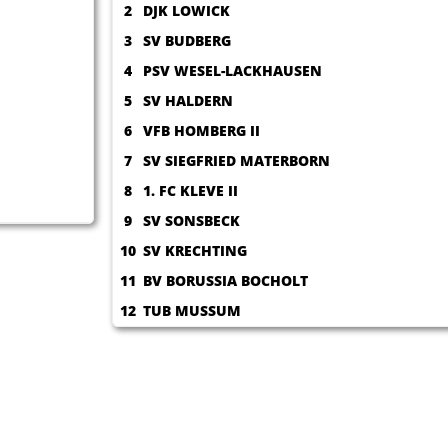
2
DJK LOWICK
3
SV BUDBERG
4
PSV WESEL-LACKHAUSEN
5
SV HALDERN
04.09.2025
6
VFB HOMBERG II
7
SV SIEGFRIED MATERBORN
8
1. FC KLEVE II
9
SV SONSBECK
10
SV KRECHTING
11
BV BORUSSIA BOCHOLT
12
TUB MUSSUM