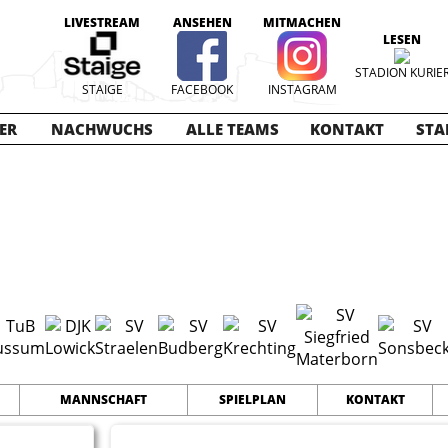
LIVESTREAM
ANSEHEN
MITMACHEN
LESEN
STADION KURIE
STAIGE
FACEBOOK
INSTAGRAM
ER
NACHWUCHS
ALLE TEAMS
KONTAKT
STA
nioren
2025-2026
12
36
68
TEAMS
PUNKTE
TORE
MANNSCHAFT
SPIELPLAN
KONTAKT