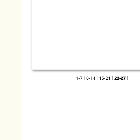
Was ist los am
Wochenende?
l
1-7
l
8-14
l
15-21
l
22-27
l
STARTSEITE