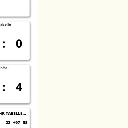
Tabelle
:
0
Infos
:
4
R TABELLE...
22
+97
58