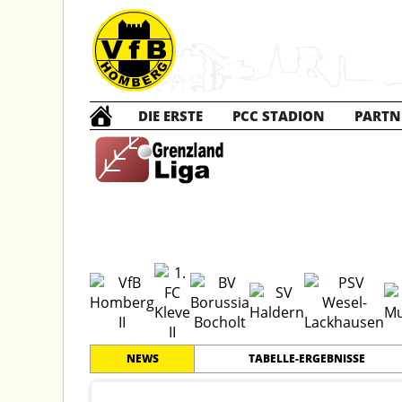
DIE ERSTE
PCC STADION
PARTN
B2 Ju
#
6
23
GRENZLANDLIGA
PLATZ
SPIELER
NEWS
TABELLE-ERGEBNISSE