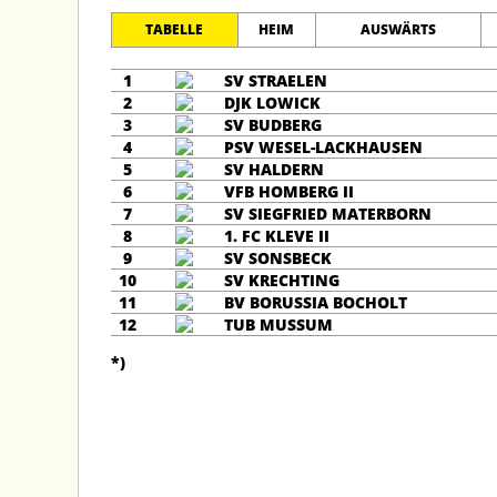
TABELLE
HEIM
AUSWÄRTS
1
SV STRAELEN
2
DJK LOWICK
3
SV BUDBERG
4
PSV WESEL-LACKHAUSEN
5
SV HALDERN
6
VFB HOMBERG II
7
SV SIEGFRIED MATERBORN
8
1. FC KLEVE II
9
SV SONSBECK
10
SV KRECHTING
11
BV BORUSSIA BOCHOLT
12
TUB MUSSUM
*)