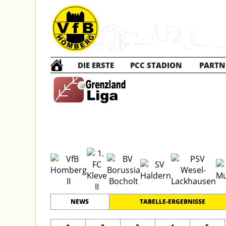
DIE ERSTE
PCC STADION
PARTN
B2 Ju
#
6
23
GRENZLANDLIGA
PLATZ
SPIELER
NEWS
TABELLE-ERGEBNISSE