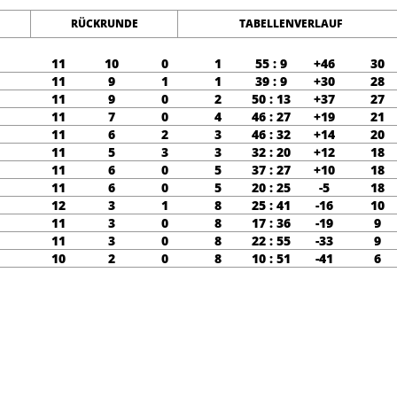
RÜCKRUNDE
TABELLENVERLAUF
11
10
0
1
55 : 9
+46
30
11
9
1
1
39 : 9
+30
28
11
9
0
2
50 : 13
+37
27
11
7
0
4
46 : 27
+19
21
11
6
2
3
46 : 32
+14
20
11
5
3
3
32 : 20
+12
18
11
6
0
5
37 : 27
+10
18
11
6
0
5
20 : 25
-5
18
12
3
1
8
25 : 41
-16
10
11
3
0
8
17 : 36
-19
9
11
3
0
8
22 : 55
-33
9
10
2
0
8
10 : 51
-41
6