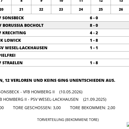
7
8
9
10
11
12
13
20
21
22
23
24
25
26
V SONSBECK
6 - 0
V BORUSSIA BOCHOLT
8 - 0
V KRECHTING
4 - 2
JK LOWICK
1 - 8
SV WESEL-LACKHAUSEN
1 - 1
PIELFREI
V STRAELEN
1 - 8
N, 12 VERLOREN UND KEINS GING UNENTSCHIEDEN AUS.
SONSBECK - VFB HOMBERG II (10.05.2026)
FB HOMBERG II - PSV WESEL-LACKHAUSEN (21.09.2025)
: 5,00 TORE GESCHOSSEN: 3,00 TORE BEKOMMEN: 2,00
TORVERTEILUNG (BEKOMMENE TORE)