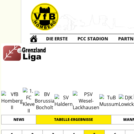
DIE ERSTE
PCC STADION
PARTN
B2 Junioren
#
6
23
GRENZLANDLIGA
PLATZ
SPIELER
NEWS
TABELLE-ERGEBNISSE
MANN