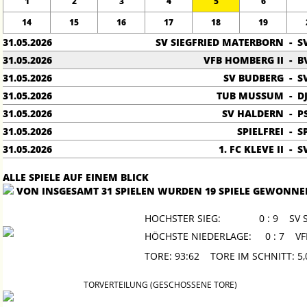
1
2
3
4
5
6
14
15
16
17
18
19
31.05.2026
SV SIEGFRIED MATERBORN
-
S
31.05.2026
VFB HOMBERG II
-
B
31.05.2026
SV BUDBERG
-
S
31.05.2026
TUB MUSSUM
-
D
31.05.2026
SV HALDERN
-
P
31.05.2026
SPIELFREI
-
S
31.05.2026
1. FC KLEVE II
-
S
ALLE SPIELE AUF EINEM BLICK
VON INSGESAMT 31 SPIELEN WURDEN 19 SPIELE GEWONNE
HOCHSTER SIEG:
0 : 9 SV 
HÖCHSTE NIEDERLAGE:
0 : 7 V
TORE: 93:62 TORE IM SCHNITT
TORVERTEILUNG (GESCHOSSENE TORE)