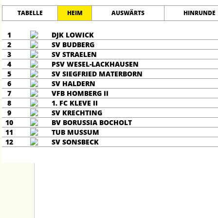
TABELLE
HEIM
AUSWÄRTS
HINRUNDE
1
DJK LOWICK
2
SV BUDBERG
3
SV STRAELEN
4
PSV WESEL-LACKHAUSEN
5
SV SIEGFRIED MATERBORN
6
SV HALDERN
7
VFB HOMBERG II
8
1. FC KLEVE II
9
SV KRECHTING
10
BV BORUSSIA BOCHOLT
11
TUB MUSSUM
12
SV SONSBECK
STARTSEITE
PCC STADION