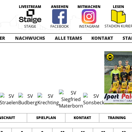
LIVESTREAM
ANSEHEN
MITMACHEN
LESEN
STADION KURIE
STAIGE
FACEBOOK
INSTAGRAM
ER
NACHWUCHS
ALLE TEAMS
KONTAKT
STA
2025-2026
12
36
68
TEAMS
PUNKTE
TORE
SCHAFT
SPIELPLAN
KONTAKT
TRAINING