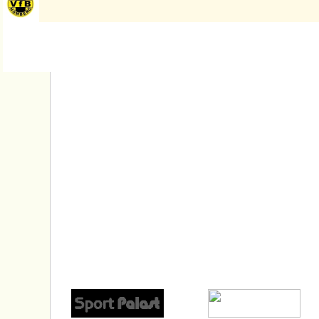
STARTSEITE
PCC STADION
PARTNER
GASTRO
IMPRESSUM
DATENSCHUTZ