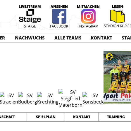
LIVESTREAM
ANSEHEN
MITMACHEN
LESEN
STADION KURIE
STAIGE
FACEBOOK
INSTAGRAM
ER
NACHWUCHS
ALLE TEAMS
KONTAKT
STA
025-2026
12
36
68
TEAMS
PUNKTE
TORE
SCHAFT
SPIELPLAN
KONTAKT
TRAINING