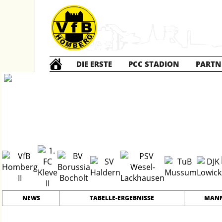
DIE ERSTE
PCC STADION
PARTN
B2 Junioren
2
#
6
23
PLATZ
SPIELER
NEWS
TABELLE-ERGEBNISSE
MANN