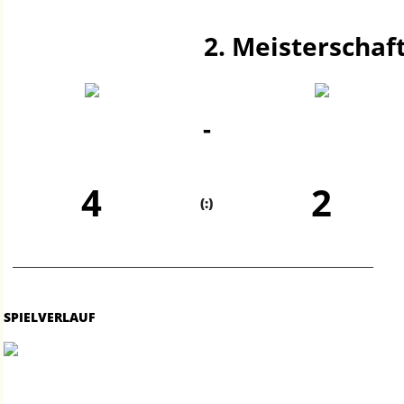
2. Meisterschaft
-
4
2
(:)
SPIELVERLAUF