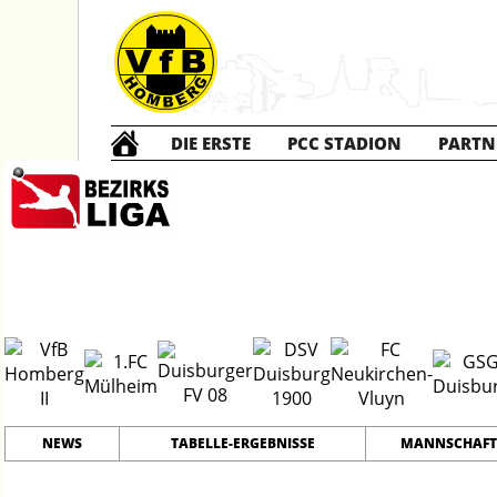
DIE ERSTE
PCC STADION
PARTN
Die ZWEITE
2
#
12
28
PLATZ
SPIELER
NEWS
TABELLE-ERGEBNISSE
MANNSCHAFT