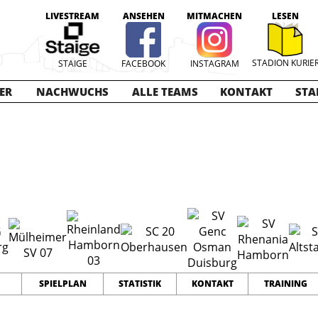
LIVESTREAM
ANSEHEN
MITMACHEN
LESEN
STADION KURIE
STAIGE
FACEBOOK
INSTAGRAM
ER
NACHWUCHS
ALLE TEAMS
KONTAKT
STA
025-2026
18
41
70
TEAMS
PUNKTE
TORE
SPIELPLAN
STATISTIK
KONTAKT
TRAINING