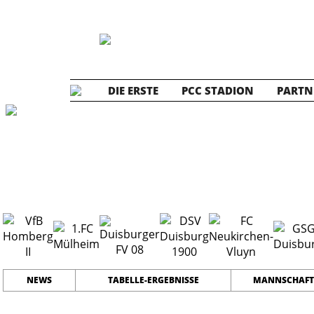
DIE ERSTE
PCC STADION
PARTN
Die ZWEITE
2
#
12
28
PLATZ
SPIELER
NEWS
TABELLE-ERGEBNISSE
MANNSCHAFT