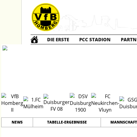
DIE ERSTE
PCC STADION
PARTN
Die ZWEITE
2
#
12
28
PLATZ
SPIELER
NEWS
TABELLE-ERGEBNISSE
MANNSCHAFT