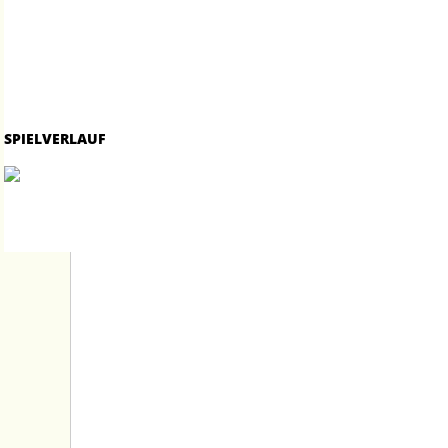
SPIELVERLAUF
STARTSEITE
PCC STADION
PARTNER
GASTRO