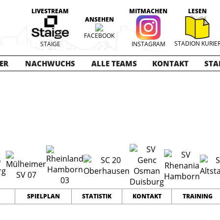
LIVESTREAM
MITMACHEN
LESEN
ANSEHEN
FACEBOOK
STADION KURIE
STAIGE
INSTAGRAM
ER
NACHWUCHS
ALLE TEAMS
KONTAKT
STA
025-2026
18
41
70
TEAMS
PUNKTE
TORE
SPIELPLAN
STATISTIK
KONTAKT
TRAINING