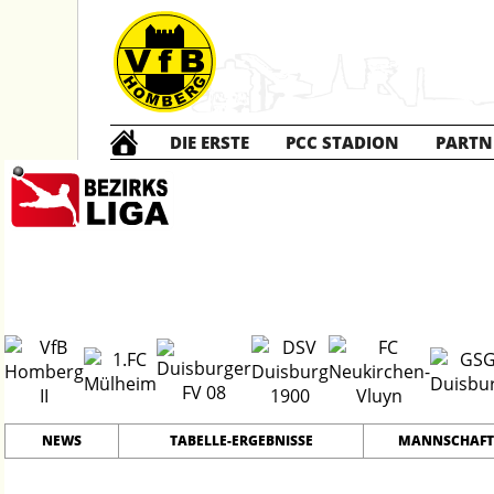
DIE ERSTE
PCC STADION
PARTN
Die ZWEITE
2
#
12
28
PLATZ
SPIELER
NEWS
TABELLE-ERGEBNISSE
MANNSCHAFT