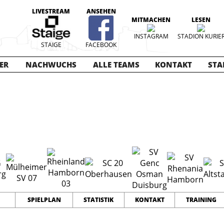
LIVESTREAM
ANSEHEN
MITMACHEN
LESEN
INSTAGRAM
STADION KURIE
STAIGE
FACEBOOK
ER
NACHWUCHS
ALLE TEAMS
KONTAKT
STA
025-2026
18
41
70
TEAMS
PUNKTE
TORE
SPIELPLAN
STATISTIK
KONTAKT
TRAINING