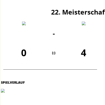
22. Meisterschaf
-
0
4
(:)
SPIELVERLAUF