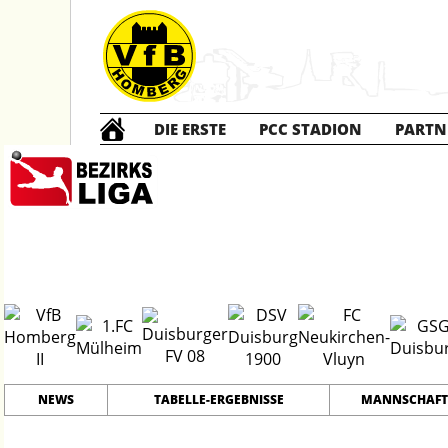
DIE ERSTE
PCC STADION
PARTN
Die ZWEITE
2
#
12
28
PLATZ
SPIELER
NEWS
TABELLE-ERGEBNISSE
MANNSCHAFT