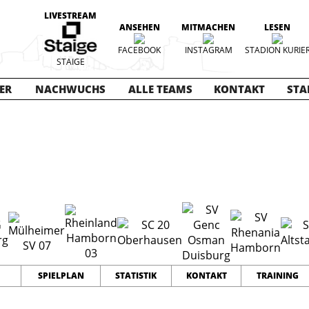
LIVESTREAM
ANSEHEN
MITMACHEN
LESEN
FACEBOOK
INSTAGRAM
STADION KURIE
STAIGE
ER
NACHWUCHS
ALLE TEAMS
KONTAKT
STA
025-2026
18
41
70
TEAMS
PUNKTE
TORE
SPIELPLAN
STATISTIK
KONTAKT
TRAINING