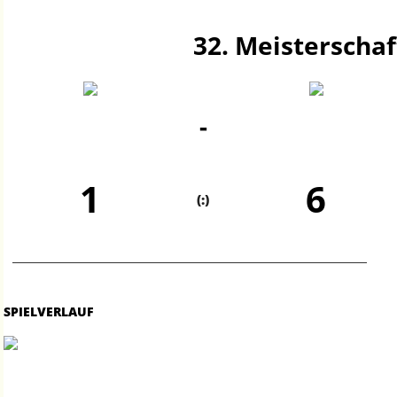
32. Meisterschaf
-
1
6
(:)
SPIELVERLAUF