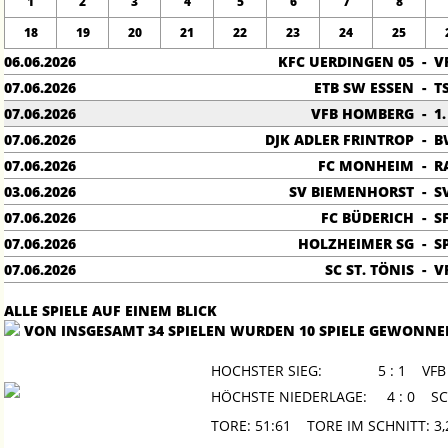
1
2
3
4
5
6
7
8
18
19
20
21
22
23
24
25
06.06.2026
KFC UERDINGEN 05
-
V
07.06.2026
ETB SW ESSEN
-
T
07.06.2026
VFB HOMBERG
-
1
07.06.2026
DJK ADLER FRINTROP
-
B
07.06.2026
FC MONHEIM
-
R
03.06.2026
SV BIEMENHORST
-
S
07.06.2026
FC BÜDERICH
-
S
07.06.2026
HOLZHEIMER SG
-
S
07.06.2026
SC ST. TÖNIS
-
V
ALLE SPIELE AUF EINEM BLICK
VON INSGESAMT 34 SPIELEN WURDEN 10 SPIELE GEWONNE
HOCHSTER SIEG:
5 : 1 VF
HÖCHSTE NIEDERLAGE:
4 : 0 SC
TORE: 51:61 TORE IM SCHNITT