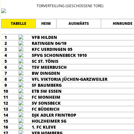
TORVERTEILUNG (GESCHOSSENE TORE)
TABELLE
HEIM
AUSWÄRTS
HINRUNDE
1
VFB HILDEN
2
RATINGEN 04/19
3
KFC UERDINGEN 05
4
SPVG SCHONNEBECK 1910
5
SC ST. TÖNIS
6
TSV MEERBUSCH
7
BW DINGDEN
8
VFL VIKTORIA JÜCHEN-GARZWEILER
9
SF BAUMBERG
10
ETB SW ESSEN
11
FC MONHEIM
12
SV SONSBECK
13
FC BÜDERICH
14
DJK ADLER FRINTROP
15
HOLZHEIMER SG
16
1. FC KLEVE
17
VFB HOMBERG