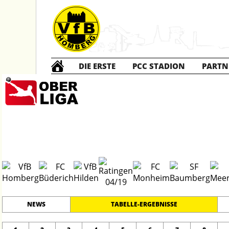
DIE ERSTE
PCC STADION
PARTN
Die ERSTE
20
#
17
23
OBERLIGA NIEDERRHEIN
PLATZ
SPIELER
NEWS
TABELLE-ERGEBNISSE