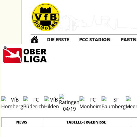
DIE ERSTE
PCC STADION
PARTN
Die ERSTE
20
#
17
23
PLATZ
SPIELER
NEWS
TABELLE-ERGEBNISSE