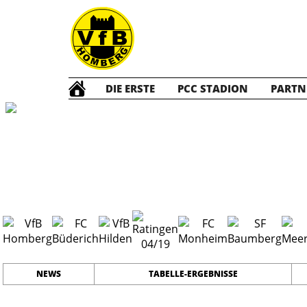
DIE ERSTE
PCC STADION
PARTN
Die ERSTE
202
#
17
23
PLATZ
SPIELER
NEWS
TABELLE-ERGEBNISSE