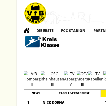
DIE ERSTE
PCC STADION
PARTN
D2 Ju
NEWS
TABELLE-ERGEBNISSE
1
NICK DORNA