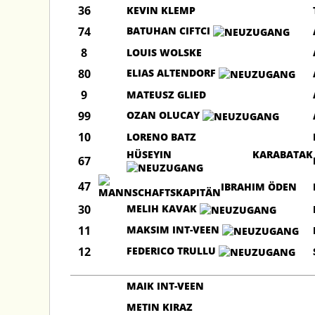
36
KEVIN KLEMP
74
BATUHAN CIFTCI
8
LOUIS WOLSKE
80
ELIAS ALTENDORF
9
MATEUSZ GLIED
99
OZAN OLUCAY
10
LORENO BATZ
HÜSEYIN KARABATAK
67
47
IBRAHIM ÖDEN
30
MELIH KAVAK
11
MAKSIM INT-VEEN
12
FEDERICO TRULLU
MAIK INT-VEEN
METIN KIRAZ