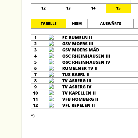
12
13
14
15
TABELLE
HEIM
AUSWÄRTS
1
FC RUMELN II
2
GSV MOERS III
3
GSV MOERS MÄD
4
OSC RHEINHAUSEN III
5
OSC RHEINHAUSEN IV
6
RUMELNER TV II
7
TUS BAERL II
8
TV ASBERG III
9
TV ASBERG IV
10
TV KAPELLEN II
11
VFB HOMBERG II
12
VFL REPELEN II
*)