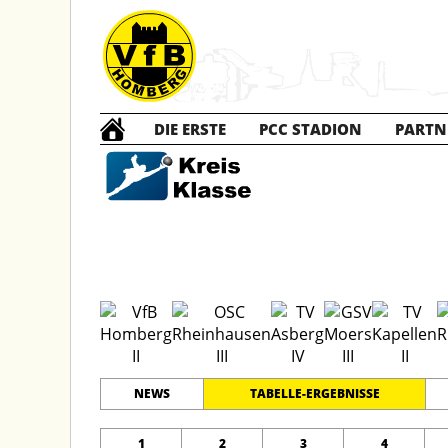
DIE ERSTE
PCC STADION
PARTN
D2 Ju
#
11
13
KREISKLASSE 3
PLATZ
SPIELER
NEWS
TABELLE-ERGEBNISSE
1
2
3
4