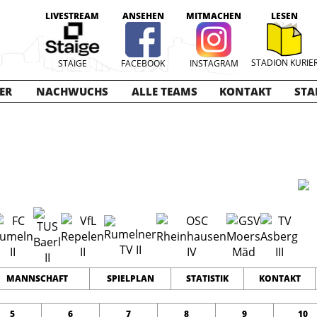
LIVESTREAM
ANSEHEN
MITMACHEN
LESEN
STADION KURIE
STAIGE
FACEBOOK
INSTAGRAM
ER
NACHWUCHS
ALLE TEAMS
KONTAKT
STA
nioren
2015-2016
12
0
0
TEAMS
PUNKTE
TORE
MANNSCHAFT
SPIELPLAN
STATISTIK
KONTAKT
5
6
7
8
9
10