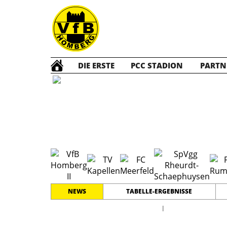
DIE ERSTE
PCC STADION
PARTN
E2 Jun
NEWS
TABELLE-ERGEBNISSE
l