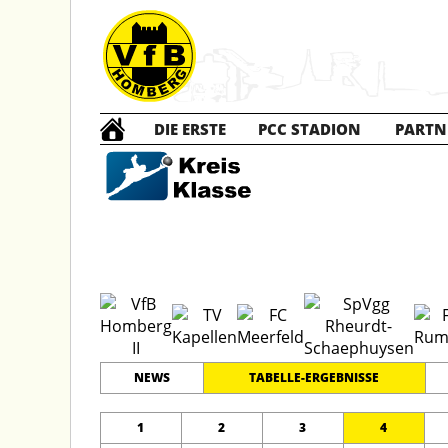
DIE ERSTE
PCC STADION
PARTN
E2 Ju
#
11
21
KREISKLASSE 2
PLATZ
SPIELER
NEWS
TABELLE-ERGEBNISSE
1
2
3
4