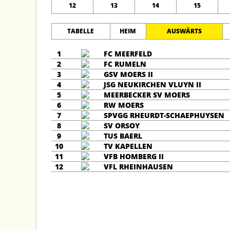
12
13
14
15
TABELLE
HEIM
AUSWÄRTS
1
FC MEERFELD
2
FC RUMELN
3
GSV MOERS II
4
JSG NEUKIRCHEN VLUYN II
5
MEERBECKER SV MOERS
6
RW MOERS
7
SPVGG RHEURDT-SCHAEPHUYSEN
8
SV ORSOY
9
TUS BAERL
10
TV KAPELLEN
11
VFB HOMBERG II
12
VFL RHEINHAUSEN