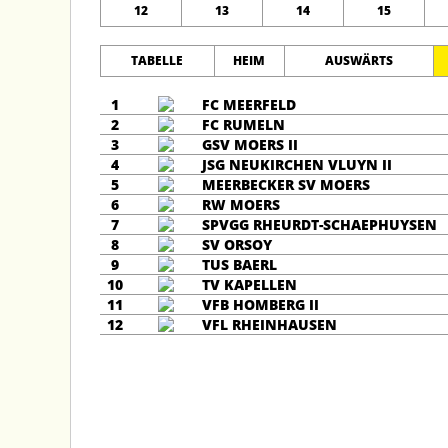
12
13
14
15
TABELLE
HEIM
AUSWÄRTS
1
FC MEERFELD
2
FC RUMELN
3
GSV MOERS II
4
JSG NEUKIRCHEN VLUYN II
5
MEERBECKER SV MOERS
6
RW MOERS
7
SPVGG RHEURDT-SCHAEPHUYSEN
8
SV ORSOY
9
TUS BAERL
10
TV KAPELLEN
11
VFB HOMBERG II
12
VFL RHEINHAUSEN