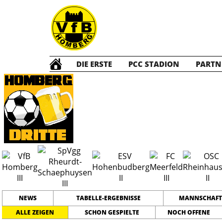
DIE ERSTE
PCC STADION
PARTN
Die DRITTE
2
NEWS
TABELLE-ERGEBNISSE
MANNSCHAFT
ALLE ZEIGEN
SCHON GESPIELTE
NOCH OFFENE