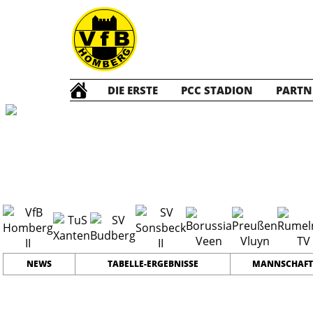
DIE ERSTE
PCC STADION
PARTN
Die ZWEITE
2
#
16
38
PLATZ
SPIELER
NEWS
TABELLE-ERGEBNISSE
MANNSCHAFT