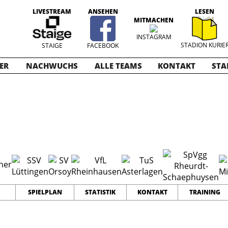
LIVESTREAM
ANSEHEN
LESEN
MITMACHEN
INSTAGRAM
STADION KURIE
STAIGE
FACEBOOK
ER
NACHWUCHS
ALLE TEAMS
KONTAKT
STA
016-2017
18
0
0
TEAMS
PUNKTE
TORE
SPIELPLAN
STATISTIK
KONTAKT
TRAINING