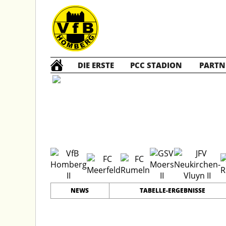
DIE ERSTE
PCC STADION
PARTN
B2 Jun
#
11
17
PLATZ
SPIELER
NEWS
TABELLE-ERGEBNISSE