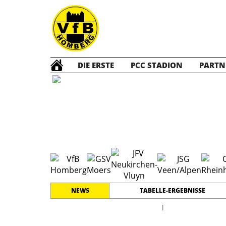
DIE ERSTE
PCC STADION
PARTN
D1 Jun
NEWS
TABELLE-ERGEBNISSE
l