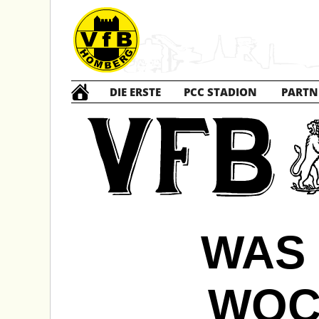
DIE ERSTE
PCC STADION
PARTN
WAS 
WOC