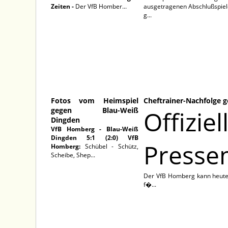
Zeiten -
Der VfB Homber...
ausgetragenen Abschlußspiel
g...
18.05.2026
Fotos vom Heimspiel
Cheftrainer-Nachfolge g
gegen Blau-Weiß
Offiziel
Dingden
VfB Homberg - Blau-Weiß
Dingden 5:1 (2:0)
VfB
Pressem
Homberg:
Schübel - Schütz,
Scheibe, Shep...
Der VfB Homberg kann heute 
f�...