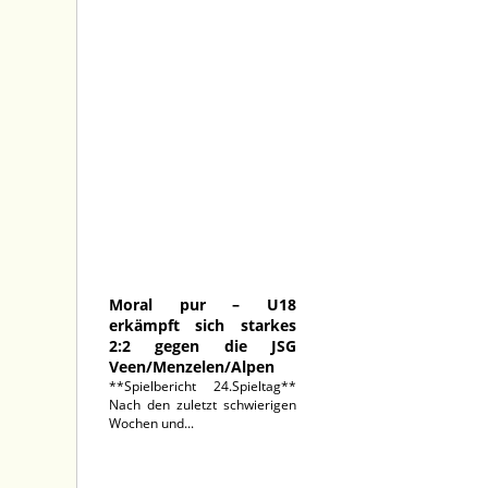
11.05.2026
Moral pur – U18
erkämpft sich starkes
2:2 gegen die JSG
Veen/Menzelen/Alpen
**Spielbericht 24.Spieltag**
Nach den zuletzt schwierigen
Wochen und...