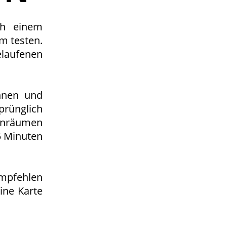
ch einem
m testen.
elaufenen
innen und
prünglich
einräumen
5 Minuten
empfehlen
eine Karte