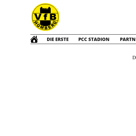
DIE ERSTE
PCC STADION
PARTN
D