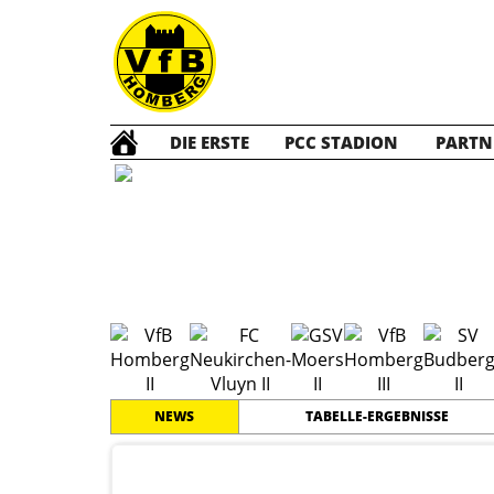
DIE ERSTE
PCC STADION
PARTN
D2 Jun
#
2
19
KREISKLASSE 1
PLATZ
SPIELER
NEWS
TABELLE-ERGEBNISSE