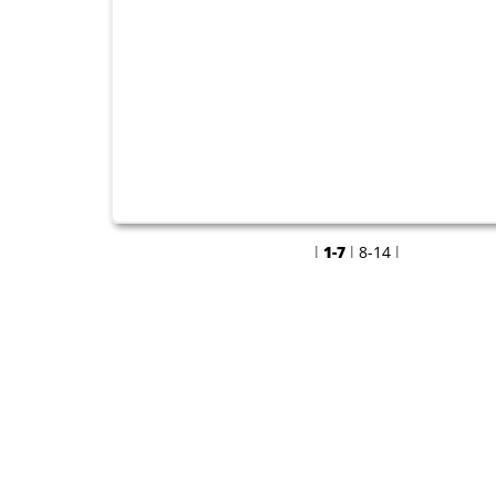
U12 testet erfolgrei
Mülheim-Speldo
l
1-7
l
8-14
l