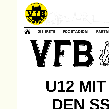
DIE ERSTE
PCC STADION
PARTN
U12 MI
DEN S