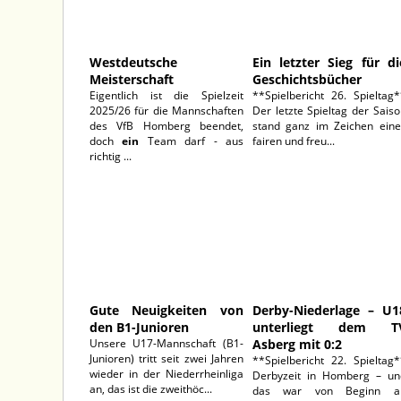
Westdeutsche
Ein letzter Sieg für di
Meisterschaft
Geschichtsbücher
Eigentlich ist die Spielzeit
**Spielbericht 26. Spieltag
2025/26 für die Mannschaften
Der letzte Spieltag der Sais
des VfB Homberg beendet,
stand ganz im Zeichen eine
doch
ein
Team darf - aus
fairen und freu...
richtig ...
10.05.2026
27.04.202
Gute Neuigkeiten von
Derby-Niederlage – U1
den B1-Junioren
unterliegt dem T
Unsere U17-Mannschaft (B1-
Asberg mit 0:2
Junioren) tritt seit zwei Jahren
**Spielbericht 22. Spieltag
wieder in der Niederrheinliga
Derbyzeit in Homberg – un
an, das ist die zweithöc...
das war von Beginn a